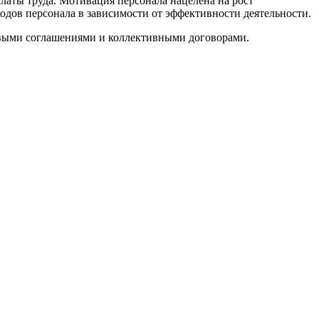
латы труда. Мотивация персонала нацелена на рост
одов персонала в зависимости от эффективности деятельности.
евыми соглашениями и коллективными договорами.