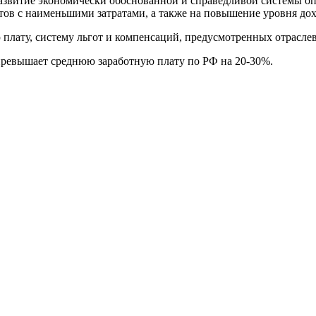
азвитие экономически обоснованной и справедливой системы оп
тов с наименьшими затратами, а также на повышение уровня дох
 плату, систему льгот и компенсаций, предусмотренных отрасл
превышает среднюю заработную плату по РФ на 20-30%.