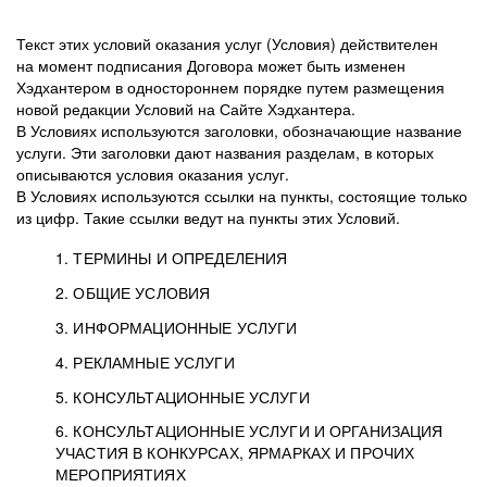
Текст этих условий оказания услуг (Условия) действителен
на момент подписания Договора может быть изменен
Хэдхантером в одностороннем порядке путем размещения
новой редакции Условий на Сайте Хэдхантера.
В Условиях используются заголовки, обозначающие название
услуги. Эти заголовки дают названия разделам, в которых
описываются условия оказания услуг.
В Условиях используются ссылки на пункты, состоящие только
из цифр. Такие ссылки ведут на пункты этих Условий.
1. ТЕРМИНЫ И ОПРЕДЕЛЕНИЯ
2. ОБЩИЕ УСЛОВИЯ
3. ИНФОРМАЦИОННЫЕ УСЛУГИ
1.1. Хэдхантер, или
Хэдхантер, ООО
4. РЕКЛАМНЫЕ УСЛУГИ
HeadHunter, или
«Хэдхантер», ИНН
2.1. Типы и статусы регистрации
5. КОНСУЛЬТАЦИОННЫЕ УСЛУГИ
Исполнитель
7718620740, адрес:
Типы регистрации
3.1. Предоставление доступа к базе данных
2.2. Активация услуг
6. КОНСУЛЬТАЦИОННЫЕ УСЛУГИ И ОРГАНИЗАЦИЯ
125047, г. Москва,
резюме с предложениями Соискателей
Описание и активация
УЧАСТИЯ В КОНКУРСАХ, ЯРМАРКАХ И ПРОЧИХ
2.1.1. Заказчику может быть присвоен один
4.0. Общие условия оказания рекламных услуг
внутригородская
о трудоустройстве с возможностью просмотра
МЕРОПРИЯТИЯХ
из Типов регистраций.
территория
4.0.1. Хэдхантер оказывает Заказчику услугу