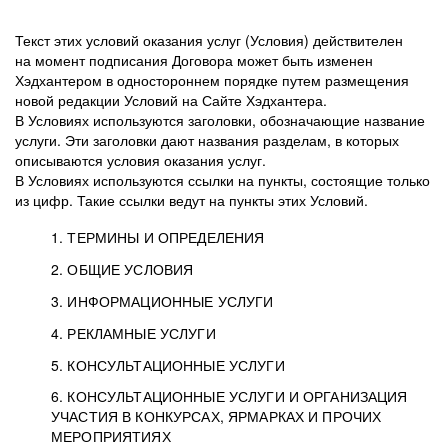
Текст этих условий оказания услуг (Условия) действителен
на момент подписания Договора может быть изменен
Хэдхантером в одностороннем порядке путем размещения
новой редакции Условий на Сайте Хэдхантера.
В Условиях используются заголовки, обозначающие название
услуги. Эти заголовки дают названия разделам, в которых
описываются условия оказания услуг.
В Условиях используются ссылки на пункты, состоящие только
из цифр. Такие ссылки ведут на пункты этих Условий.
1. ТЕРМИНЫ И ОПРЕДЕЛЕНИЯ
2. ОБЩИЕ УСЛОВИЯ
3. ИНФОРМАЦИОННЫЕ УСЛУГИ
1.1. Хэдхантер, или
Хэдхантер, ООО
4. РЕКЛАМНЫЕ УСЛУГИ
HeadHunter, или
«Хэдхантер», ИНН
2.1. Типы и статусы регистрации
5. КОНСУЛЬТАЦИОННЫЕ УСЛУГИ
Исполнитель
7718620740, адрес:
Типы регистрации
3.1. Предоставление доступа к базе данных
2.2. Активация услуг
6. КОНСУЛЬТАЦИОННЫЕ УСЛУГИ И ОРГАНИЗАЦИЯ
125047, г. Москва,
резюме с предложениями Соискателей
Описание и активация
УЧАСТИЯ В КОНКУРСАХ, ЯРМАРКАХ И ПРОЧИХ
2.1.1. Заказчику может быть присвоен один
4.0. Общие условия оказания рекламных услуг
внутригородская
о трудоустройстве с возможностью просмотра
МЕРОПРИЯТИЯХ
из Типов регистраций.
территория
4.0.1. Хэдхантер оказывает Заказчику услугу