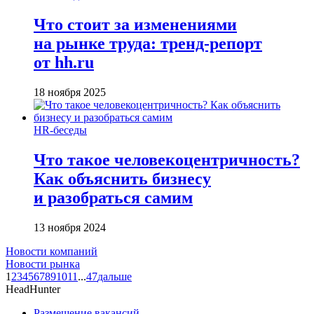
Что стоит за изменениями
на рынке труда: тренд-репорт
от hh.ru
18 ноября 2025
HR-беседы
Что такое человеко­центричность?
Как объяснить бизнесу
и разобраться самим
13 ноября 2024
Новости компаний
Новости рынка
1
2
3
4
5
6
7
8
9
10
11
...
47
дальше
HeadHunter
Размещение вакансий