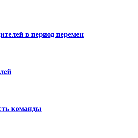
дителей в период перемен
елей
сть команды