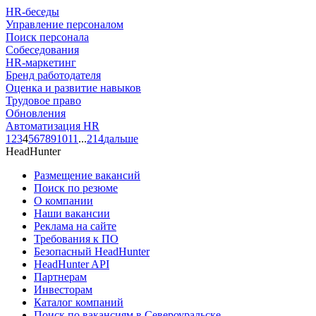
HR-беседы
Управление персоналом
Поиск персонала
Собеседования
HR-маркетинг
Бренд работодателя
Оценка и развитие навыков
Трудовое право
Обновления
Автоматизация HR
1
2
3
4
5
6
7
8
9
10
11
...
214
дальше
HeadHunter
Размещение вакансий
Поиск по резюме
О компании
Наши вакансии
Реклама на сайте
Требования к ПО
Безопасный HeadHunter
HeadHunter API
Партнерам
Инвесторам
Каталог компаний
Поиск по вакансиям в Североуральске