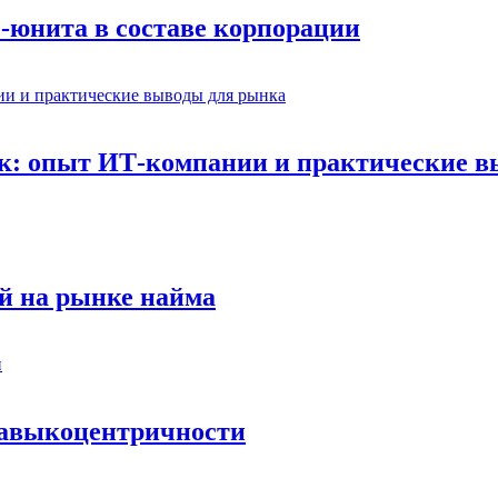
-юнита в составе корпорации
к: опыт ИТ-компании и практические 
й на рынке найма
 навыкоцентричности