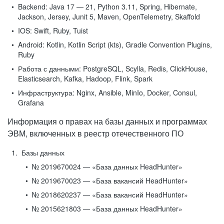
Backend:
Java 17 — 21, Python 3.11, Spring, Hibernate,
Jackson, Jersey, Junit 5, Maven, OpenTelemetry, Skaffold
IOS:
Swift, Ruby, Tuist
Android:
Kotlin, Kotlin Script (kts), Gradle Convention Plugins,
Ruby
Работа с данными:
PostgreSQL, Scylla, Redis, ClickHouse,
Elasticsearch, Kafka, Hadoop, Flink, Spark
Инфраструктура:
Nginx, Ansible, MinIo, Docker, Consul,
Grafana
Информация о правах на базы данных и программах
ЭВМ, включенных в реестр отечественного ПО
Базы данных
№ 2019670024 — «База данных HeadHunter»
№ 2019670023 — «База вакансий HeadHunter»
№ 2018620237 — «База вакансий HeadHunter»
№ 2015621803 — «База данных HeadHunter»