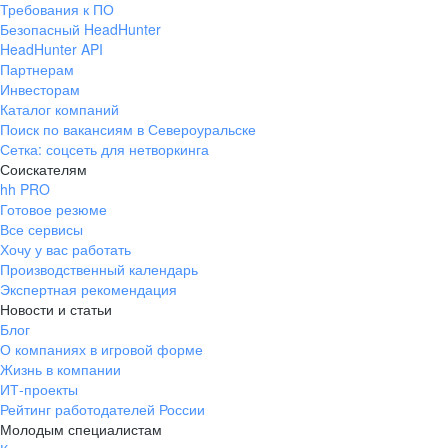
Требования к ПО
pr@ural.hh.ru
Безопасный HeadHunter
HeadHunter API
Краснодар
Партнерам
Инвесторам
ул. Янковского, д. 169, 7 этаж,
Каталог компаний
706 каб.
Поиск по вакансиям в Североуральске
+7 861 205-55-57
Сетка: соцсеть для нетворкинга
pr@krd.hh.ru
Соискателям
hh PRO
Готовое резюме
Владивосток
Все сервисы
пер. Ланинский д. 4, офис 3.4
Хочу у вас работать
Производственный календарь
+7 423 202-33-28
Экспертная рекомендация
pr@dv.hh.ru
Новости и статьи
Блог
Новосибирск
О компаниях в игровой форме
Жизнь в компании
ул. Большевистская, д. 35,
ИТ-проекты
помещение 21
Рейтинг работодателей России
+7 383 207-94-64
Молодым специалистам