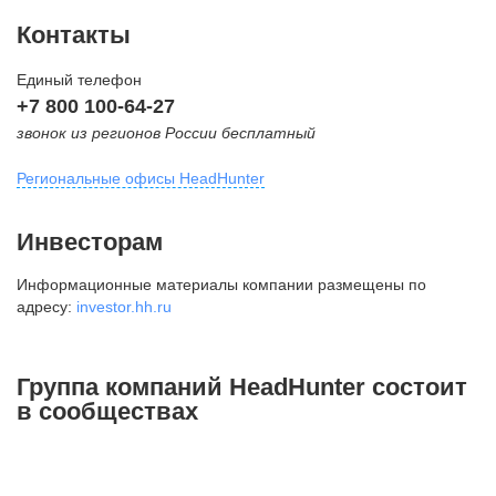
Контакты
Единый телефон
+7 800 100-64-27
звонок из регионов России бесплатный
Региональные офисы HeadHunter
Москва
Инвесторам
внутригородская территория
Информационные материалы компании размещены по
Муниципальный округ Тверской,
адресу:
investor.hh.ru
2-я Брестская ул., д. 48,
помещение 25
+7 495 974-64-27
Группа компаний HeadHunter состоит
+7 495 980-64-27
в сообществах
+7 495 134-92-24
press@hh.ru