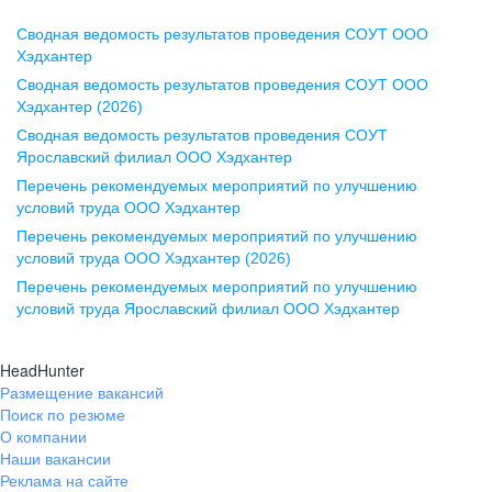
Сводная ведомость результатов проведения СОУТ ООО
Воронеж
Хэдхантер
Сводная ведомость результатов проведения СОУТ ООО
ул. Комиссаржевской, д. 10,
Хэдхантер (2026)
офис 1212
Сводная ведомость результатов проведения СОУТ
+7 473 280-05-05
Ярославский филиал ООО Хэдхантер
pr@vrn.hh.ru
Перечень рекомендуемых мероприятий по улучшению
условий труда ООО Хэдхантер
Казань
Перечень рекомендуемых мероприятий по улучшению
ул. Спартаковская, д. 2А, этаж 3,
условий труда ООО Хэдхантер (2026)
помещение 15
Перечень рекомендуемых мероприятий по улучшению
условий труда Ярославский филиал ООО Хэдхантер
+7 843 212-12-50
pr@kzn.hh.ru
HeadHunter
Размещение вакансий
Екатеринбург
Поиск по резюме
ул. Боевых Дружин, стр. 20,
О компании
5 этаж, офис 505, 521
Наши вакансии
Реклама на сайте
+7 343 226-79-99