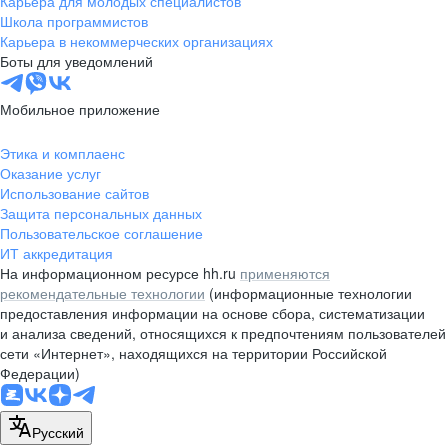
Карьера для молодых специалистов
pr@nsk.hh.ru
Школа программистов
Карьера в некоммерческих организациях
Минск
Боты для уведомлений
пр-т Дзержинского, д. 57,
10 этаж, помещение 45-1
Мобильное приложение
+375 (17)
336-03-02
Этика и комплаенс
pr@rabota.by
Оказание услуг
Использование сайтов
Алматы
Защита персональных данных
Пользовательское соглашение
пр. Абая, д. 151, БЦ Алатау,
ИТ аккредитация
12 этаж, офис 1209
На информационном ресурсе hh.ru
применяются
+7 727 232-13-13
рекомендательные технологии
(информационные технологии
pr@headhunter.com.kz
предоставления информации на основе сбора, систематизации
и анализа сведений, относящихся к предпочтениям пользователей
сети «Интернет», находящихся на территории Российской
Федерации)
Русский