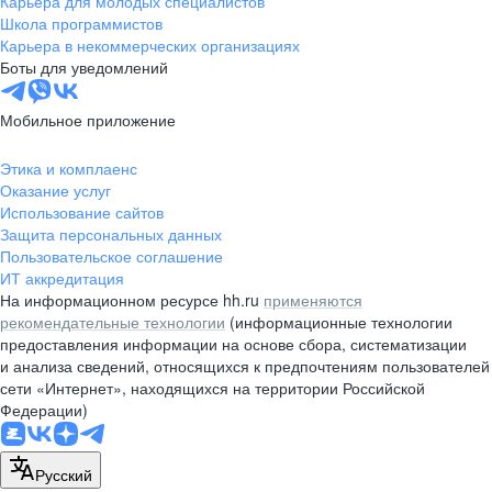
Карьера для молодых специалистов
pr@nsk.hh.ru
Школа программистов
Карьера в некоммерческих организациях
Минск
Боты для уведомлений
пр-т Дзержинского, д. 57,
10 этаж, помещение 45-1
Мобильное приложение
+375 (17)
336-03-02
Этика и комплаенс
pr@rabota.by
Оказание услуг
Использование сайтов
Алматы
Защита персональных данных
Пользовательское соглашение
пр. Абая, д. 151, БЦ Алатау,
ИТ аккредитация
12 этаж, офис 1209
На информационном ресурсе hh.ru
применяются
+7 727 232-13-13
рекомендательные технологии
(информационные технологии
pr@headhunter.com.kz
предоставления информации на основе сбора, систематизации
и анализа сведений, относящихся к предпочтениям пользователей
сети «Интернет», находящихся на территории Российской
Федерации)
Русский