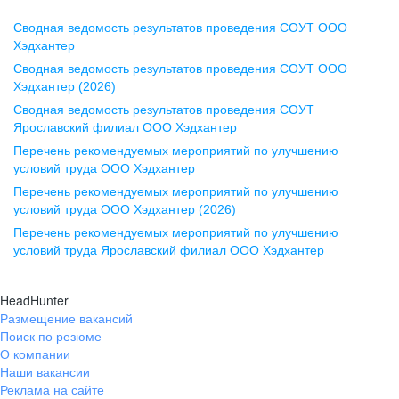
Сводная ведомость результатов проведения СОУТ ООО
Воронеж
Хэдхантер
Сводная ведомость результатов проведения СОУТ ООО
ул. Комиссаржевской, д. 10,
Хэдхантер (2026)
офис 1212
Сводная ведомость результатов проведения СОУТ
+7 473 280-05-05
Ярославский филиал ООО Хэдхантер
pr@vrn.hh.ru
Перечень рекомендуемых мероприятий по улучшению
условий труда ООО Хэдхантер
Казань
Перечень рекомендуемых мероприятий по улучшению
ул. Спартаковская, д. 2А, этаж 3,
условий труда ООО Хэдхантер (2026)
помещение 15
Перечень рекомендуемых мероприятий по улучшению
условий труда Ярославский филиал ООО Хэдхантер
+7 843 212-12-50
pr@kzn.hh.ru
HeadHunter
Размещение вакансий
Екатеринбург
Поиск по резюме
ул. Боевых Дружин, стр. 20,
О компании
5 этаж, офис 505, 521
Наши вакансии
Реклама на сайте
+7 343 226-79-99