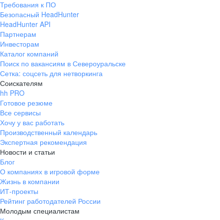
Требования к ПО
pr@ural.hh.ru
Безопасный HeadHunter
HeadHunter API
Краснодар
Партнерам
Инвесторам
ул. Янковского, д. 169, 7 этаж,
Каталог компаний
706 каб.
Поиск по вакансиям в Североуральске
+7 861 205-55-57
Сетка: соцсеть для нетворкинга
pr@krd.hh.ru
Соискателям
hh PRO
Готовое резюме
Владивосток
Все сервисы
пер. Ланинский д. 4, офис 3.4
Хочу у вас работать
Производственный календарь
+7 423 202-33-28
Экспертная рекомендация
pr@dv.hh.ru
Новости и статьи
Блог
Новосибирск
О компаниях в игровой форме
Жизнь в компании
ул. Большевистская, д. 35,
ИТ-проекты
помещение 21
Рейтинг работодателей России
+7 383 207-94-64
Молодым специалистам