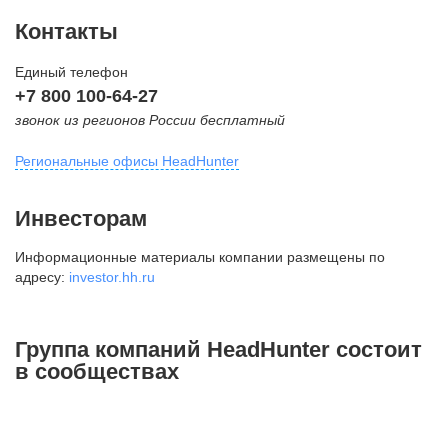
Контакты
Единый телефон
+7 800 100-64-27
звонок из регионов России бесплатный
Региональные офисы HeadHunter
Москва
Инвесторам
внутригородская территория
Информационные материалы компании размещены по
Муниципальный округ Тверской,
адресу:
investor.hh.ru
2-я Брестская ул., д. 48,
помещение 25
+7 495 974-64-27
Группа компаний HeadHunter состоит
+7 495 980-64-27
в сообществах
+7 495 134-92-24
press@hh.ru